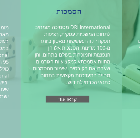
הסמכות
DRI International מסמיכה מומחים
מומח
לתחום המשכיות עסקית, רציפות
מאסו
תפקודית והתאוששות מאסון ביותר
בעול
מ-100 מדינות. הסמכות אלו הן
הנפוצות והמוכרות בעולם בתחום, והן
nal.
מהוות אסמכתא למקצועיות הגורמים
שעברו את הקורסים. שימור ההסמכות
מחייב התעדכנות מקצועית בתחום
nal.
כתנאי הכרחי לחידוש.
בישר
ישראל
קראו עוד